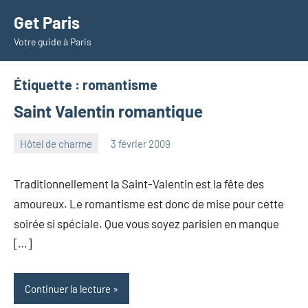
Aller
Get Paris
au
Votre guide à Paris
contenu
Étiquette :
romantisme
Saint Valentin romantique
Hôtel de charme
3 février 2009
admin
Aucun
commentaire
Traditionnellement la Saint-Valentin est la fête des
amoureux. Le romantisme est donc de mise pour cette
soirée si spéciale. Que vous soyez parisien en manque
[…]
Continuer la lecture