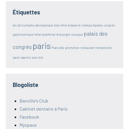
Étiquettes
arc de triomphe
aéronautique
bien-être
brasserie
champs elysées
congrès
palais des
gastronomique
hôtel
la defense
le bourget
musique
paris
congrès
Piano Bar
promotion
restaurant
romantisme
saint-valentin
soin
été
Blogoliste
Banville’s Club
Cabinet dentaire à Paris
Facebook
Myspace