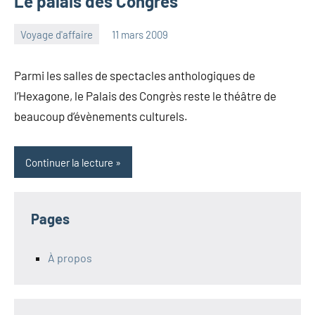
Le palais des Congrès
Voyage d'affaire
11 mars 2009
admin
Aucun
commentaire
Parmi les salles de spectacles anthologiques de
l’Hexagone, le Palais des Congrès reste le théâtre de
beaucoup d’évènements culturels.
Continuer la lecture
Pages
À propos