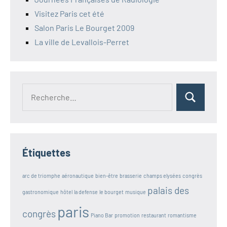
Visitez Paris cet été
Salon Paris Le Bourget 2009
La ville de Levallois-Perret
Étiquettes
arc de triomphe
aéronautique
bien-être
brasserie
champs elysées
congrès
palais des
gastronomique
hôtel
la defense
le bourget
musique
paris
congrès
Piano Bar
promotion
restaurant
romantisme