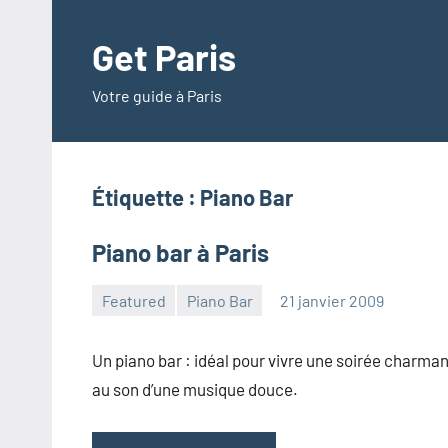
Aller
au
Get Paris
contenu
Votre guide à Paris
Étiquette :
Piano Bar
Piano bar à Paris
Featured
Piano Bar
21 janvier 2009
admin
1
commentaire
Un piano bar : idéal pour vivre une soirée charma
au son d’une musique douce.