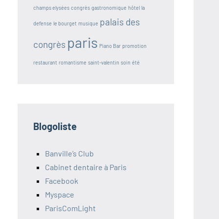
champs elysées
congrès
gastronomique
hôtel
la
palais des
defense
le bourget
musique
paris
congrès
Piano Bar
promotion
restaurant
romantisme
saint-valentin
soin
été
Blogoliste
Banville’s Club
Cabinet dentaire à Paris
Facebook
Myspace
ParisComLight