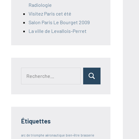
Radiologie
Visitez Paris cet été
Salon Paris Le Bourget 2009
La ville de Levallois-Perret
Étiquettes
arc de triomphe
aéronautique
bien-être
brasserie