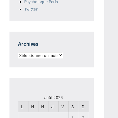
Psychologue Paris
Twitter
Archives
Archives
août 2026
L
M
M
J
V
S
D
1
2