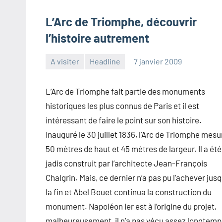
L’Arc de Triomphe, découvrir
l’histoire autrement
A visiter
Headline
7 janvier 2009
admin
1
commentaire
L’Arc de Triomphe fait partie des monuments
historiques les plus connus de Paris et il est
intéressant de faire le point sur son histoire.
Inauguré le 30 juillet 1836, l’Arc de Triomphe mesu
50 mètres de haut et 45 mètres de largeur. Il a été
jadis construit par l’architecte Jean-François
Chalgrin. Mais, ce dernier n’a pas pu l’achever jusq
la fin et Abel Bouet continua la construction du
monument. Napoléon Ier est à l’origine du projet,
malheureusement, il n’a pas vécu assez longtemp