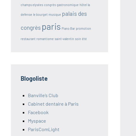
champs elysées
congrès
gastronomique
hôtel
la
palais des
defense
le bourget
musique
paris
congrès
Piano Bar
promotion
restaurant
romantisme
saint-valentin
soin
été
Blogoliste
Banville’s Club
Cabinet dentaire à Paris
Facebook
Myspace
ParisComLight