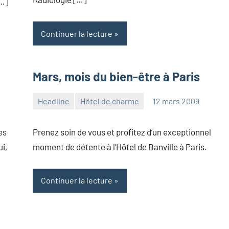
[…]
Continuer la lecture
Mars, mois du bien-être à Paris
Headline
Hôtel de charme
12 mars 2009
admin
Aucun
commentaire
es
Prenez soin de vous et profitez d’un exceptionnel
ui,
moment de détente à l’Hôtel de Banville à Paris.
Continuer la lecture