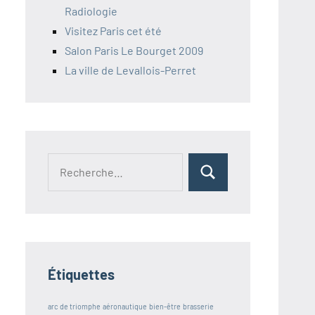
Radiologie
Visitez Paris cet été
Salon Paris Le Bourget 2009
La ville de Levallois-Perret
Étiquettes
arc de triomphe
aéronautique
bien-être
brasserie