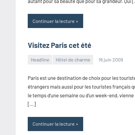
autant pour sa beauté que pour sa grandeur. Qui 
Continuer la lecture
Visitez Paris cet été
Headline
Hôtel de charme
16 juin 2009
admin
Aucun
commentaire
Paris est une destination de choix pour les tourist
étrangers mais aussi pour les touristes français q
le temps d’une semaine ou d’un week-end, vienne
[…]
Continuer la lecture