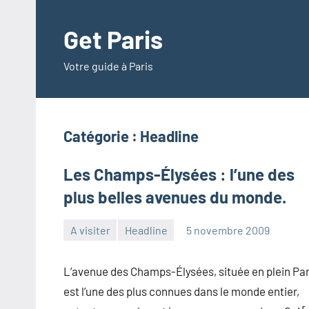
Aller
au
Get Paris
contenu
Votre guide à Paris
Catégorie :
Headline
Les Champs-Élysées : l’une des
plus belles avenues du monde.
A visiter
Headline
5 novembre 2009
admin
Aucun
commentaire
L’avenue des Champs-Élysées, située en plein Par
est l’une des plus connues dans le monde entier,