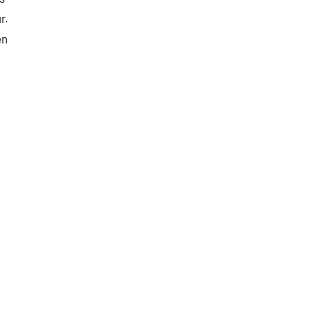
r.
en