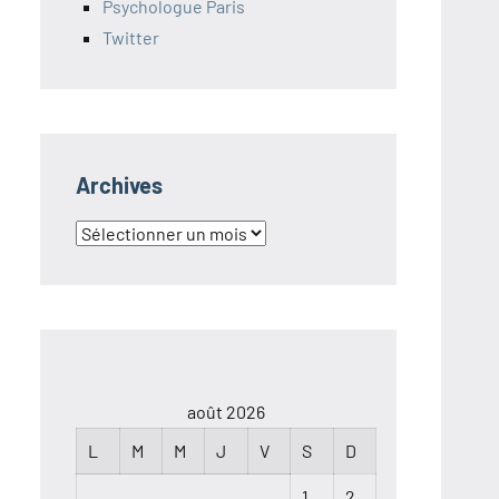
Psychologue Paris
Twitter
Archives
Archives
août 2026
L
M
M
J
V
S
D
1
2